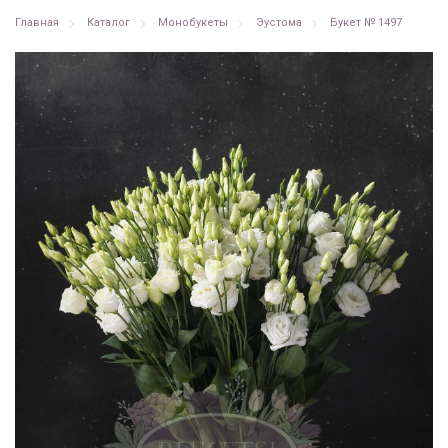
Главная
Каталог
Монобукеты
Эустома
Букет № 1497