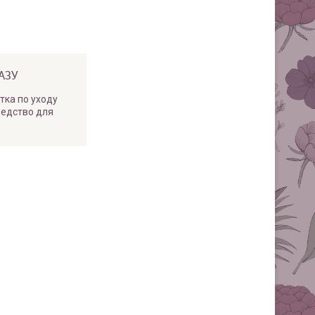
АЗУ
тка по уходу
редство для